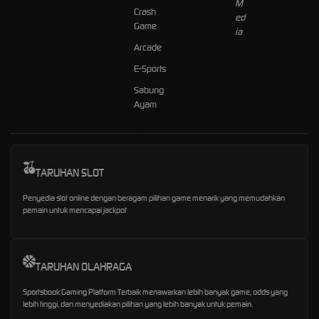
Crash
Game
Arcade
E-Sports
Sabung
Ayam
TARUHAN SLOT
Penyedia slot online dengan beragam pilihan game menarik yang memudahkan
pemain untuk mencapai jackpot
TARUHAN OLAHRAGA
Sportsbook Gaming Platform Terbaik menawarkan lebih banyak game, odds yang
lebih tinggi, dan menyediakan pilihan yang lebih banyak untuk pemain.