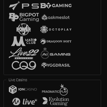
Live Casino