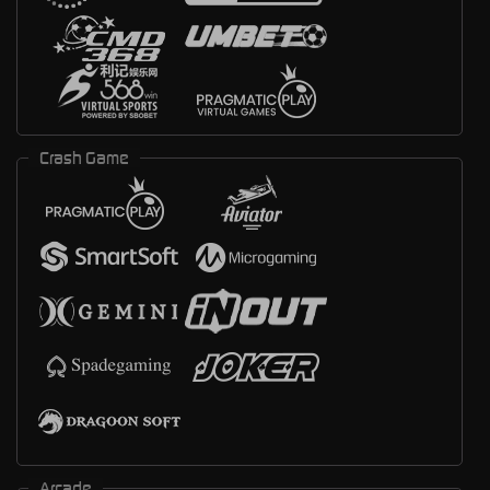
Crash Game
Arcade